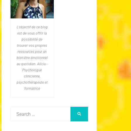
L'objectif de ce blog
est de vous offrir la
possibilité de
trouver vos propres
ressources pour un
bien-être émotionnel
au quotidien. Alicia -
Psychologue
clinicienne,
psychothérapeute et
formatrice
Search
SEARCH
for: