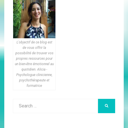
L'objectif de ce blog est
de vous offrir la
possibilité de trouver vos
propres ressources pour
un bien-être émotionnel au
quotidien. Alicia -
Psychologue clinicienne,
psychothérapeute et
formatrice
Search
SEARCH
for: