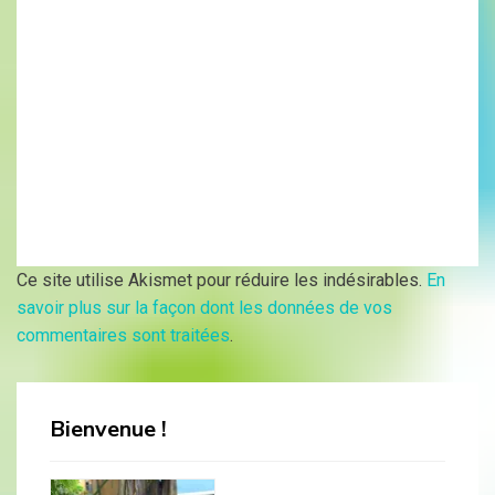
Ce site utilise Akismet pour réduire les indésirables.
En
savoir plus sur la façon dont les données de vos
commentaires sont traitées
.
Bienvenue !