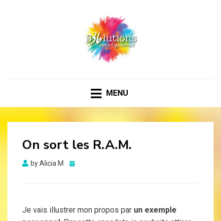
36 SOLUTIONS CONTRE
Les ressources pour un bien-être émotionnel au
quotidien
L'ÉPUISEMENT
MENU
On sort les R.A.M.
Posted
by
Alicia M
on
Je vais illustrer mon propos par
un exemple