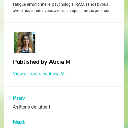
fatigue émotionnelle
,
psychologie
,
RAM
,
rendez vous
avec moi
,
rendez vous avec soi
,
repos
,
temps pour soi
Published by
Alicia M
View all posts by Alicia M
Navigation
Prev
de
Arrêtons de lutter !
l’article
Next