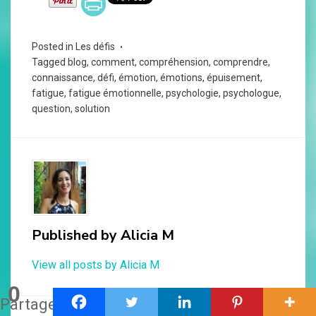
Posted in
Les défis
Tagged
blog
,
comment
,
compréhension
,
comprendre
,
connaissance
,
défi
,
émotion
,
émotions
,
épuisement
,
fatigue
,
fatigue émotionnelle
,
psychologie
,
psychologue
,
question
,
solution
Published by
Alicia M
View all posts by Alicia M
0
Partages