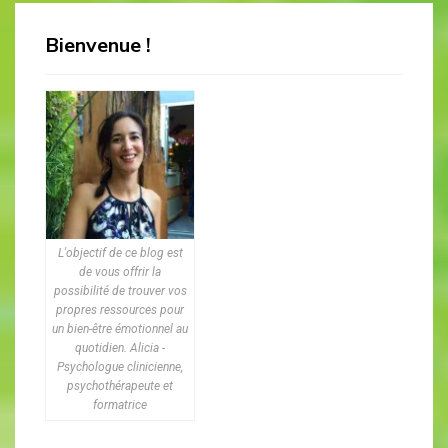
Bienvenue !
L'objectif de ce blog est
de vous offrir la
possibilité de trouver vos
propres ressources pour
un bien-être émotionnel au
quotidien. Alicia -
Psychologue clinicienne,
psychothérapeute et
formatrice