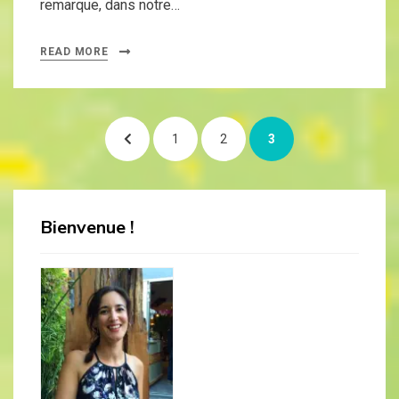
remarque, dans notre…
READ MORE
Pagination
PREVIOUS
PAGE
PAGE
PAGE
1
2
3
des
publications
PAGE
Bienvenue !