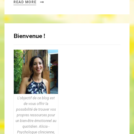
READ MORE
Bienvenue !
L'objectif de ce blog est
de vous offrir la
possibilité de trouver vos
propres ressources pour
un bien-être émotionnel au
quotidien. Alicia -
Psychologue clinicienne,