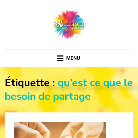
36 SOLUTIONS CONTRE
Les ressources pour un bien-être émotionnel au
quotidien
L'ÉPUISEMENT
MENU
Étiquette :
qu’est ce que le
besoin de partage