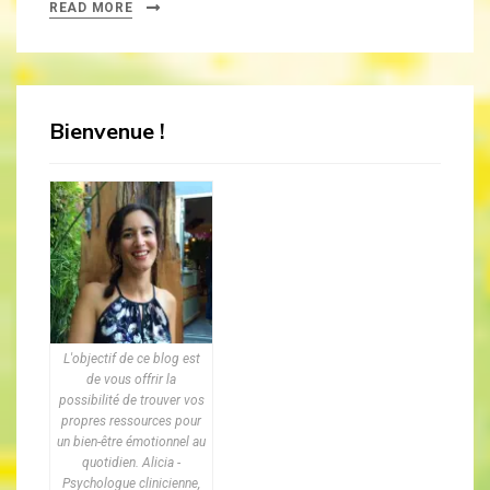
READ MORE
Bienvenue !
L'objectif de ce blog est
de vous offrir la
possibilité de trouver vos
propres ressources pour
un bien-être émotionnel au
quotidien. Alicia -
Psychologue clinicienne,